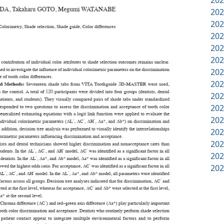
20
20
20
20
20
20
20
20
20
20
20
20
20
20
20