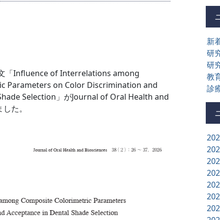
新
研
研
uence of Interrelations among
教
c Parameters on Color Discrimination and
診
Shade Selection」がJournal of Oral Health and
れました。
20
20
20
20
20
20
20