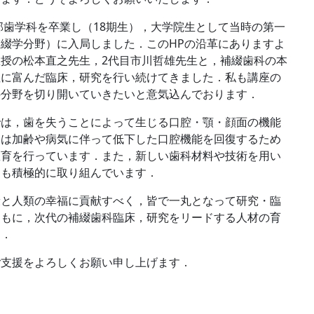
学部歯学科を卒業し（18期生），大学院生として当時の第一
綴学分野）に入局しました．このHPの沿革にありますよ
授の松本直之先生，2代目市川哲雄先生と，補綴歯科の本
性に富んだ臨床，研究を行い続けてきました．私も講座の
の分野を切り開いていきたいと意気込んでおります．
では，歯を失うことによって生じる口腔・顎・顔面の機能
いは加齢や病気に伴って低下した口腔機能を回復するため
教育を行っています．また，新しい歯科材料や技術を用い
にも積極的に取り組んでいます．
康と人類の幸福に貢献すべく，皆で一丸となって研究・臨
ともに，次代の補綴歯科臨床，研究をリードする人材の育
す．
ご支援をよろしくお願い申し上げます．