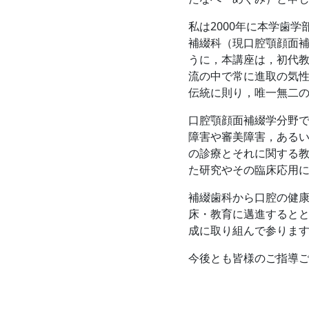
私は2000年に本学歯
補綴科（現口腔顎顔面補
うに，本講座は，初代教
流の中で常に進取の気
伝統に則り，唯一無二
口腔顎顔面補綴学分野
障害や審美障害，ある
の診療とそれに関する
た研究やその臨床応用
補綴歯科から口腔の健
床・教育に邁進すると
成に取り組んで参りま
今後とも皆様のご指導